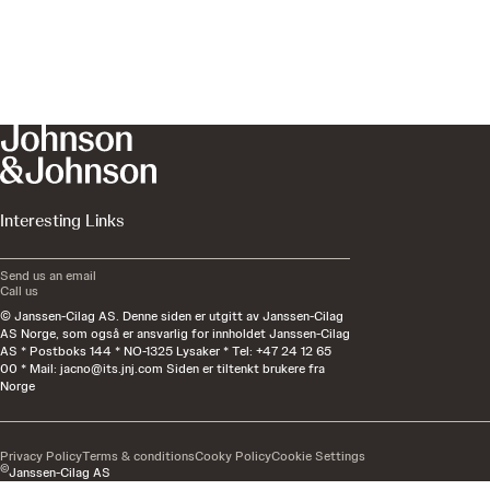
Interesting Links
Send us an email
Call us
© Janssen-Cilag AS. Denne siden er utgitt av Janssen-Cilag
AS Norge, som også er ansvarlig for innholdet Janssen-Cilag
AS * Postboks 144 * NO-1325 Lysaker * Tel: +47 24 12 65
00 * Mail:
jacno@its.jnj.com
Siden er tiltenkt brukere fra
Norge
Privacy Policy
Terms & conditions
Cooky Policy
Cookie Settings
©
Janssen-Cilag AS