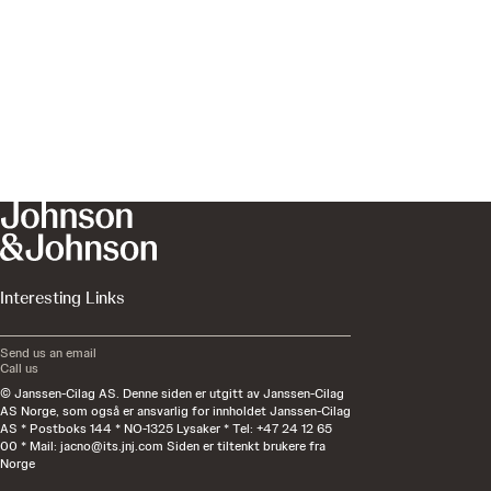
Interesting Links
Send us an email
Call us
© Janssen-Cilag AS. Denne siden er utgitt av Janssen-Cilag
AS Norge, som også er ansvarlig for innholdet Janssen-Cilag
AS * Postboks 144 * NO-1325 Lysaker * Tel: +47 24 12 65
00 * Mail:
jacno@its.jnj.com
Siden er tiltenkt brukere fra
Norge