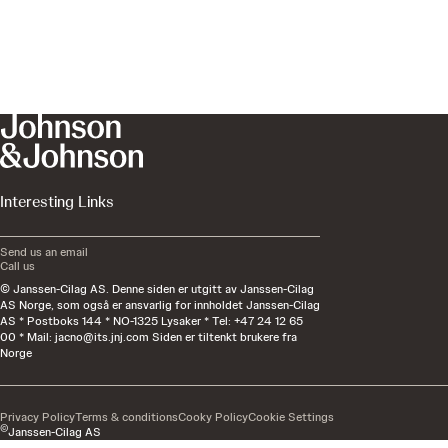
Interesting Links
Send us an email
Call us
© Janssen-Cilag AS. Denne siden er utgitt av Janssen-Cilag
AS Norge, som også er ansvarlig for innholdet Janssen-Cilag
AS * Postboks 144 * NO-1325 Lysaker * Tel: +47 24 12 65
00 * Mail:
jacno@its.jnj.com
Siden er tiltenkt brukere fra
Norge
Privacy Policy
Terms & conditions
Cooky Policy
Cookie Settings
©
Janssen-Cilag AS