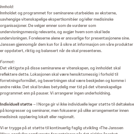
Innhold:
Innholdet og programmet for seminarene utarbeides av eksterne,
uavhengige vitenskapelige ekspertkomitéer og/eller medisinske
organisasjoner. De velger emner som de vurderer som
undervisningsmessig relevante, og avgjør hvem som skal lede
undervisningen. Foreleserne alene er ansvarlige for presentasjonene sine.
Janssen gjennomgår dem kun for å sikre at informasjon om våre produkter
er oppdatert, riktig og balansert når de skal presenteres.
Format:
Det viktigste på disse seminarene er vitenskapen, og innholdet skal
reflektere dette. Lokasjonen skal være hensiktsmessig i forhold til
forretningsformålet, og bevertningen skal være beskjeden og komme i
andre rekke. Det skal brukes betydelig mer tid på det vitenskapelige
programmet enn på pauser. Vi arrangerer ingen underholdning.
Individuell støtte
– I Norge gir vi ikke individuelle leger støtte til deltakelse
på kongresser og seminarer, men fokuserer på ulike arrangementer innen
medisinsk opplæring lokalt eller regionalt.
Vi er trygge på at støtte til kontinuerlig faglig utvikling «The Janssen