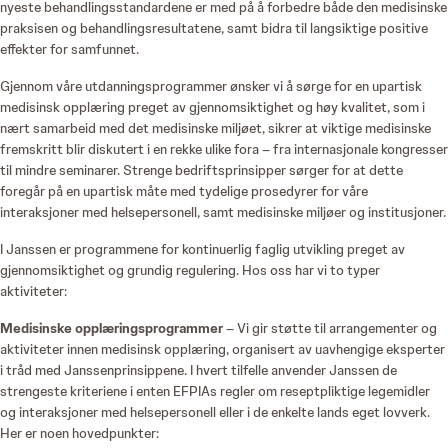
nyeste behandlingsstandardene er med på å forbedre både den medisinske
praksisen og behandlingsresultatene, samt bidra til langsiktige positive
effekter for samfunnet.
Gjennom våre utdanningsprogrammer ønsker vi å sørge for en upartisk
medisinsk opplæring preget av gjennomsiktighet og høy kvalitet, som i
nært samarbeid med det medisinske miljøet, sikrer at viktige medisinske
fremskritt blir diskutert i en rekke ulike fora – fra internasjonale kongresser
til mindre seminarer. Strenge bedriftsprinsipper sørger for at dette
foregår på en upartisk måte med tydelige prosedyrer for våre
interaksjoner med helsepersonell, samt medisinske miljøer og institusjoner.
I Janssen er programmene for kontinuerlig faglig utvikling preget av
gjennomsiktighet og grundig regulering. Hos oss har vi to typer
aktiviteter:
Medisinske opplæringsprogrammer
– Vi gir støtte til arrangementer og
aktiviteter innen medisinsk opplæring, organisert av uavhengige eksperter
i tråd med Janssenprinsippene. I hvert tilfelle anvender Janssen de
strengeste kriteriene i enten EFPIAs regler om reseptpliktige legemidler
og interaksjoner med helsepersonell eller i de enkelte lands eget lovverk.
Her er noen hovedpunkter: